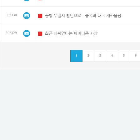
공항 무질서 발단으로...중국과 태국 개싸움남.
502330
N
최근 바뀌었다는 페미니즘 사상
502329
N
1
2
3
4
5
6