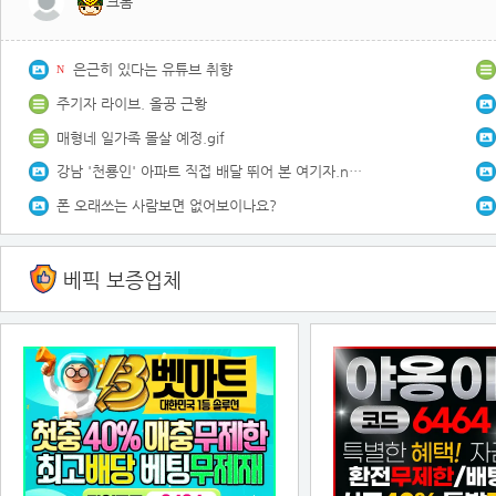
크롬
은근히 있다는 유튜브 취향
N
주기자 라이브. 올공 근황
매형네 일가족 몰살 예정.gif
강남 '천룡인' 아파트 직접 배달 뛰어 본 여기자.news
폰 오래쓰는 사람보면 없어보이나요?
베픽 보증업체