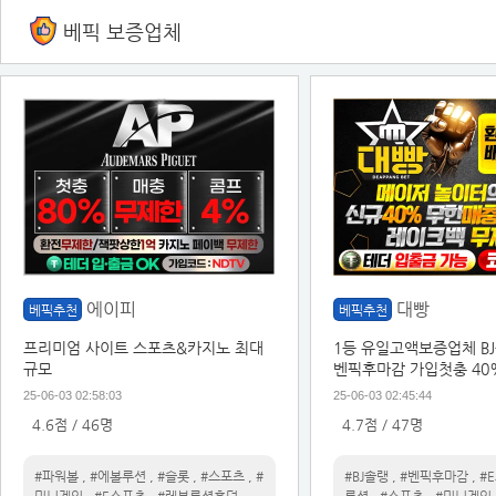
베픽 보증업체
에이피
대빵
베픽추천
베픽추천
프리미엄 사이트 스포츠&카지노 최대
1등 유일고액보증업체 B
규모
벤픽후마감 가입첫충 40
벤트
25-06-03 02:58:03
25-06-03 02:45:44
4.6점 / 46명
4.7점 / 47명
#파워볼
,
#에볼루션
,
#슬롯
,
#스포츠
,
#
#BJ솔랭
,
#벤픽후마감
,
#