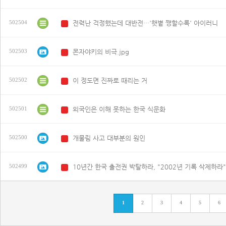
전력난 걱정했는데 대반전…'햇볕 쨍할수록' 아이러니
502504
N
몬자야키의 비극.jpg
502503
N
이 정도면 진짜로 때리는 거
502502
N
외국인은 이해 못하는 한국 식문화
502501
N
개물림 사고 대부분의 원인
502500
N
502499
N
1
2
3
4
5
6