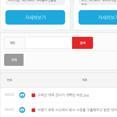
미니게임
,
#E스포츠
,
#레볼루션홀덤
루션
,
#스포츠
,
#미니게임
홀덤
자세히보기
자세히보
전체
번호
제목
수락산 계곡 갔다가 개빡친 여성.jpg
502522
N
비행기 추락 사고에서 회사 사장을 구출해주고 받은 대가
502521
N