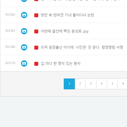
방탄 뷔 반려견 기내 돌아다녀 논란
502382
N
아반떼 옵션에 빡친 윤성로.jpg
502381
N
미국 원정출산 아기에 `시민권` 안 준다. 행정명령 서명
502380
N
집 마다 한 명씩 있는 환자
502379
N
1
2
3
4
5
6