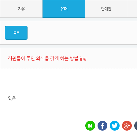
자유
유머
연예인
목록
직원들이 주인 의식을 갖게 하는 방법.jpg
없음