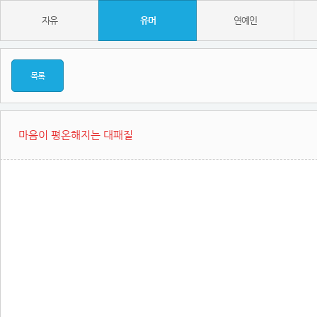
자유
유머
연예인
목록
마음이 평온해지는 대패질