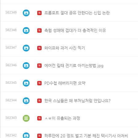
프롬포트 절대 공유 안한다는 신입 논란
502349
N
축협 성매매 접대가 더 충격적인 이유
502348
N
와이프와 과거 사진 찍기
502347
N
에어컨 킬때 전기료 아끼는방법.jpg
502346
N
PD수첩 레버리지편 요약
502345
N
한국 스님들은 왜 부처님처럼 안입나요?
502344
N
ㅅㅂ이 유출되는 과정
502343
N
하루만에 20 정도 벌고 기분 째진 택시기사 아저씨
502342
N