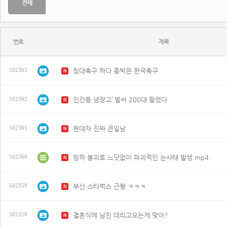
전체
번호
제목
침대축구 하다 좆박은 한국축구
502363
N
인간용 냉장고’ 벌써 200대 팔렸다
502362
N
현대차 진짜 큰일남
502361
N
빙하 붕괴로 느닷없이 파괴적인 눈사태 발생.mp4
502360
N
부산 스타벅스 근황 ㅋㅋㅋ
502359
N
결혼식에 남친 데리고오는게 맞아?
502358
N