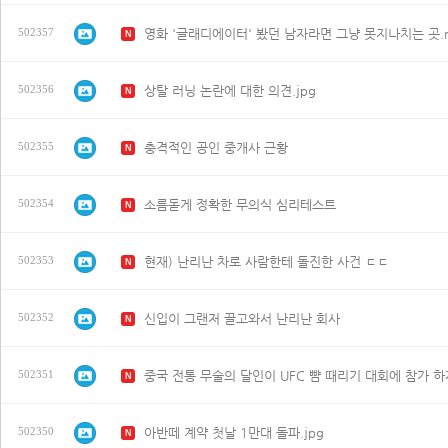
영화 '글래디에이터' 봤던 남자라면 그냥 못지나치는 곳.
502357
N
상탈 러닝 논란에 대한 의견.jpg
502356
N
충격적인 공인 중개사 근황
502355
N
소름돋게 정확한 무의식 심리테스트
502354
N
현재) 난리난 차로 사람한테 돌진한 사건 ㄷㄷ
502353
N
신입이 그랜저 끌고와서 난리난 회사
502352
N
502351
N
아반떼 계약 첫날 1만대 돌파.jpg
502350
N