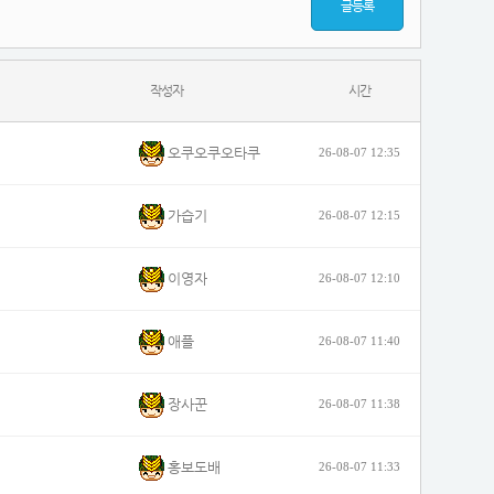
글등록
작성자
시간
오쿠오쿠오타쿠
26-08-07 12:35
가습기
26-08-07 12:15
이영자
26-08-07 12:10
애플
26-08-07 11:40
장사꾼
26-08-07 11:38
홍보도배
26-08-07 11:33