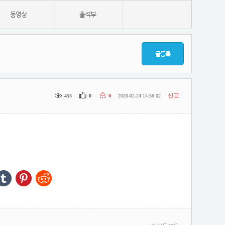
동영상
출석부
-
글등록
신고
453
0
0
2020-02-24 14:56:02