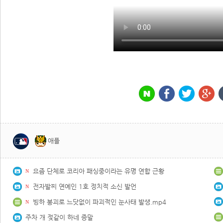
애플
요즘 단체로 코리아 패싱중이라는 유명 연합 근황
N
전자발찌 연예인 1호 정치적 소신 발언
N
빙하 붕괴로 느닷없이 파괴적인 눈사태 발생.mp4
N
주차 개 젖같이 하네 증말