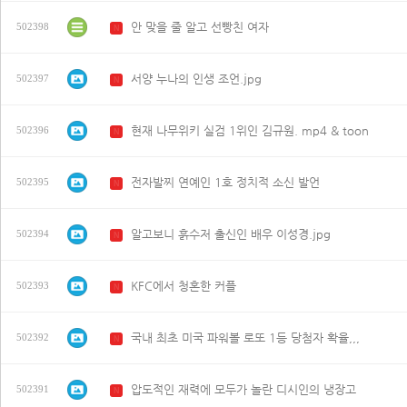
안 맞을 줄 알고 선빵친 여자
502398
N
서양 누나의 인생 조언.jpg
502397
N
현재 나무위키 실검 1위인 김규원. mp4 & toon
502396
N
전자발찌 연예인 1호 정치적 소신 발언
502395
N
알고보니 흙수저 출신인 배우 이성경.jpg
502394
N
KFC에서 청혼한 커플
502393
N
국내 최초 미국 파워볼 로또 1등 당첨자 확율,,,
502392
N
압도적인 재력에 모두가 놀란 디시인의 냉장고
502391
N