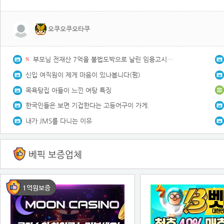
오쿠오쿠오타쿠
부모님 전재산 7억을 불법도박으로 날린 임용고시생딸
N
신입 여직원이 제게 마음이 있나봅니다(펌)
목욕탕집 아들이 느낀 여탕 특징
한국인들은 보면 기겁한다는 고등어구이 가게.
내가 JMS를 다니는 이유
베픽 보증업체
1억원보증