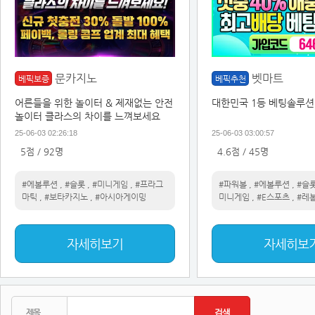
문카지노
벳마트
베픽보증
베픽추천
어른들을 위한 놀이터 & 제재없는 안전
대한민국 1등 베팅솔루션
놀이터 클라스의 차이를 느껴보세요
25-06-03 02:26:18
25-06-03 03:00:57
5점 / 92명
4.6점 / 45명
#에볼루션
,
#슬롯
,
#미니게임
,
#프라그
#파워볼
,
#에볼루션
,
#슬
마틱
,
#보타카지노
,
#아시아게이밍
미니게임
,
#E스포츠
,
#레
자세히보기
자세히보