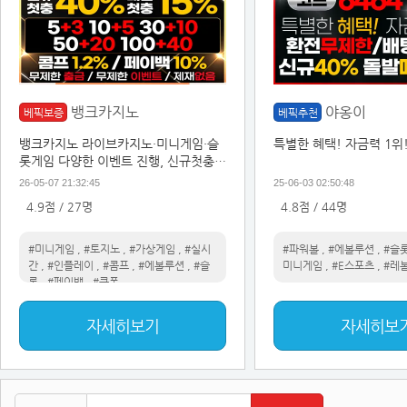
뱅크카지노
야옹이
베픽보증
베픽추천
뱅크카지노 라이브카지노·미니게임·슬
특별한 혜택! 자금력 1위
롯게임 다양한 이벤트 진행, 신규첫충·
재충·페이백·콤프 지급 혜택과 빠른충전
26-05-07 21:32:45
25-06-03 02:50:48
무제한환전 지원
4.9점 / 27명
4.8점 / 44명
#미니게임
,
#토지노
,
#가상게임
,
#실시
#파워볼
,
#에볼루션
,
#슬
간
,
#인플레이
,
#콤프
,
#에볼루션
,
#슬
미니게임
,
#E스포츠
,
#레
롯
,
#페이백
,
#쿠폰
자세히보기
자세히보