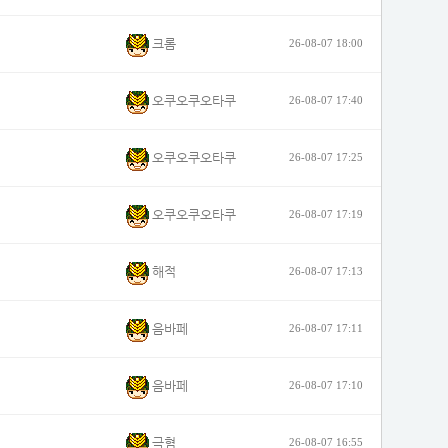
크롬
26-08-07 18:00
오쿠오쿠오타쿠
26-08-07 17:40
오쿠오쿠오타쿠
26-08-07 17:25
오쿠오쿠오타쿠
26-08-07 17:19
해적
26-08-07 17:13
음바페
26-08-07 17:11
음바페
26-08-07 17:10
극혐
26-08-07 16:55