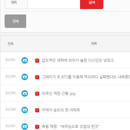
전체
번호
제목
압도적인 재력에 모두가 놀란 디시인의 냉장고
502391
N
그래미가 또 BTS를 이용해 먹으려다 실패했다는 내부증
502390
N
미국산 계란 근황.jpg
502389
N
어제자 송도의 한 아파트
502388
N
축협 해명: "애국심으로 성접대 한것"
502387
N