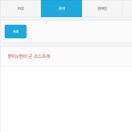
자유
유머
연예인
목록
헌터X헌터 곤 코스프레