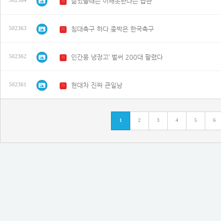
젊었을때는 이해못한다는 습관
502364
N
침대축구 하다 좆박은 한국축구
502363
N
인간용 냉장고’ 벌써 200대 팔렸다
502362
N
현대차 진짜 큰일남
502361
N
1
2
3
4
5
6