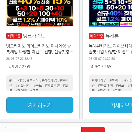
뱅크카지노
뉴헤븐
베픽보증
베픽보증
뱅크카지노 라이브카지노·미니게임·슬
뉴헤븐카지노 라이브카지
롯게임 다양한 이벤트 진행, 신규첫충·
슬롯게임 다양한 이벤트 진
재충·페이백·콤프 지급 혜택과 빠른충전
충·페이백 혜택과 빠른충
26-05-07 21:32:45
26-05-07 21:32:50
무제한환전 지원
지원
4.9점 / 27명
4.9점 / 26명
#미니게임
,
#토지노
,
#가상게임
,
#실시
#미니게임
,
#토지노
,
#가
간
,
#인플레이
,
#콤프
,
#에볼루션
,
#슬
간
,
#인플레이
,
#콤프
,
#
롯
,
#페이백
,
#쿠폰
롯
,
#페이백
,
#쿠폰
자세히보기
자세히보