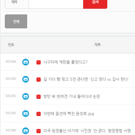
전체
번호
제목
너구리에 계란을 풀었다고?
502384
N
길 가다 뺨 맞고 5천 준다면 '신고 한다 vs 감사 한다'
502383
N
방탄 뷔 반려견 기내 돌아다녀 논란
502382
N
아반떼 옵션에 빡친 윤성로.jpg
502381
N
미국 원정출산 아기에 `시민권` 안 준다. 행정명령 서명
502380
N