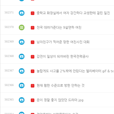
중학교 화장실에서 여자 강간하다 교생한테 걸린 일진
502371
N
천국 데려가준다는 9살연하 여친
502370
N
남자친구가 찍어준 망한 여친사진 대회
502369
N
감전이 일상이 되어버린 한국전력공사
502368
N
놀랍게도 사고율 2%밖에 안된다는 엘리베이터.gif & tx
502367
N
현재 혐한 수준으로 방한 안하는 것
502366
N
운이 정말 좋지 않았던 드라마.jpg
502365
N