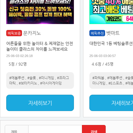
문카지노
벳마트
베픽보증
베픽추천
어른들을 위한 놀이터 & 제재없는 안전
대한민국 1등 베팅솔루션
놀이터 클라스의 차이를 느껴보세요
25-06-03 02:26:18
25-06-03 03:00:57
5점 / 92명
4.6점 / 45명
#에볼루션
,
#슬롯
,
#미니게임
,
#프라그
#파워볼
,
#에볼루션
,
#슬
마틱
,
#보타카지노
,
#아시아게이밍
미니게임
,
#E스포츠
,
#레
자세히보기
자세히보