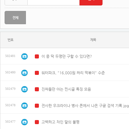
전체
번호
제목
이 중 딱 두명만 구할 수 있다면?
502481
N
워터파크, "16,000원 짜리 떡볶이" 수준
502480
N
진짜들만 아는 찐시골 특징 모음
502479
N
전사한 우크라이나 병사 폰에서 나온 구글 검색 기록.jpg
502478
N
고백하고 차인 딸의 불평
502477
N