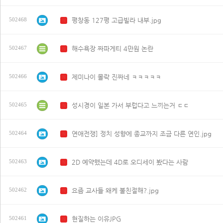
평창동 127평 고급빌라 내부.jpg
502468
N
해수욕장 짜파게티 4만원 논란
502467
N
제미나이 몰락 진짜네 ㅋㅋㅋㅋㅋ
502466
N
성시경이 일본 가서 부럽다고 느끼는거 ㄷㄷ
502465
N
연애전쟁] 정치 성향에 종교까지 조금 다른 연인.jpg
502464
N
2D 예약했는데 4D로 오디세이 봤다는 사람
502463
N
요즘 교사들 왜케 불친절해?.jpg
502462
N
현질하는 이유JPG
502461
N