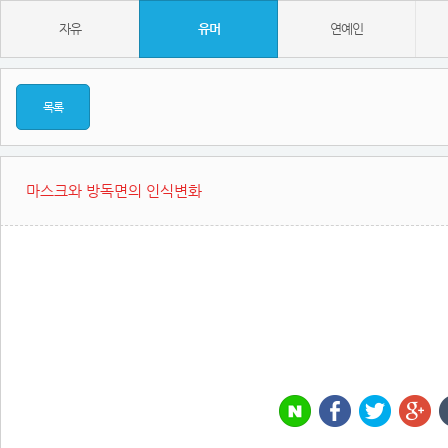
자유
유머
연예인
목록
마스크와 방독면의 인식변화