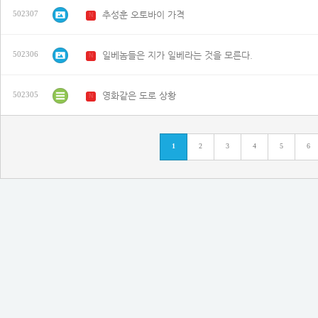
추성훈 오토바이 가격
502307
N
일베놈들은 지가 일베라는 것을 모른다.
502306
N
영화같은 도로 상황
502305
N
1
2
3
4
5
6