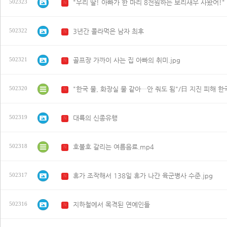
"우리 딸! 아빠가 한 마리 8천원하는 보리새우 사왔어!"
502323
N
3년간 콜라먹은 남자 최후
502322
N
골프장 가까이 사는 집 아빠의 취미.jpg
502321
N
502320
N
대륙의 신종유행
502319
N
호불호 갈리는 여름음료.mp4
502318
N
휴가 조작해서 138일 휴가 나간 육군병사 수준.jpg
502317
N
지하철에서 목격된 연예인들
502316
N