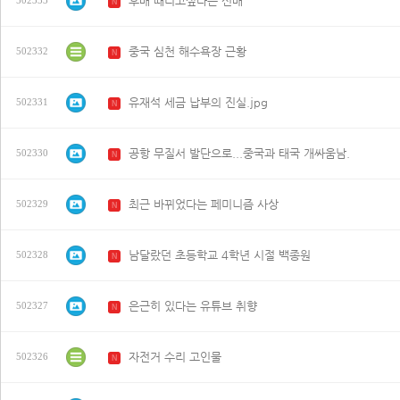
후배 때리고싶다는 선배
N
중국 심천 해수욕장 근황
502332
N
유재석 세금 납부의 진실.jpg
502331
N
공항 무질서 발단으로...중국과 태국 개싸움남.
502330
N
최근 바뀌었다는 페미니즘 사상
502329
N
남달랐던 초등학교 4학년 시절 백종원
502328
N
은근히 있다는 유튜브 취향
502327
N
자전거 수리 고인물
502326
N