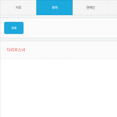
자유
유머
연예인
목록
다리우스녀