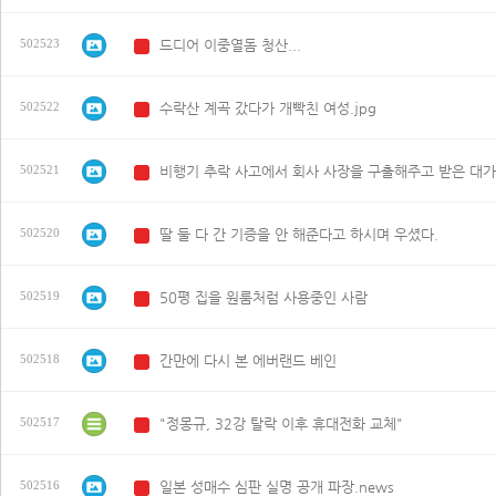
드디어 이중열돔 청산...
502523
N
수락산 계곡 갔다가 개빡친 여성.jpg
502522
N
비행기 추락 사고에서 회사 사장을 구출해주고 받은 대가
502521
N
딸 둘 다 간 기증을 안 해준다고 하시며 우셨다.
502520
N
50평 집을 원룸처럼 사용중인 사람
502519
N
간만에 다시 본 에버랜드 베인
502518
N
"정몽규, 32강 탈락 이후 휴대전화 교체"
502517
N
일본 성매수 심판 실명 공개 파장.news
502516
N