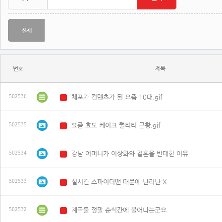
전체
번호
제목
체포가 컨텐츠가 된 요즘 10대.gif
502536
N
요즘 효도 케이크 퀄리티 근황.gif
502535
N
강남 어머니가 이상화와 결혼을 반대한 이유
502534
N
실시간 스파이더맨 때문에 난리난 X
502533
N
계곡물 정말 순식간에 불어나는군요
502532
N