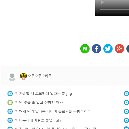
오쿠오쿠오타쿠
자랑할 게 고모밖에 없다는 분.jpg
N
안 맞을 줄 알고 선빵친 여자
N
현재 난리 났다는 네이버 블로거들 근황ㄷㄷㄷ
N
너구리에 계란을 풀었다고?
N