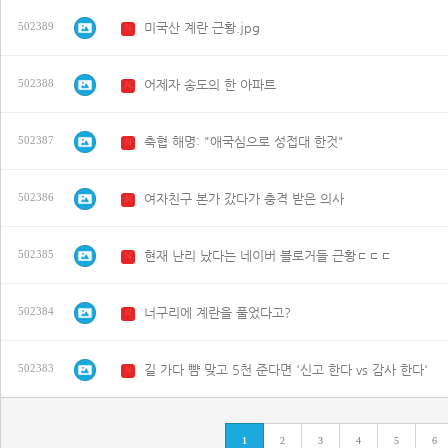
미국산 계란 근황.jpg
502389
N
어제자 송도의 한 아파트
502388
N
축협 해명: "애국심으로 성접대 한것"
502387
N
여자친구 본가 갔다가 충격 받은 의사
502386
N
현재 난리 났다는 네이버 블로거들 근황ㄷㄷㄷ
502385
N
너구리에 계란을 풀었다고?
502384
N
길 가다 뺨 맞고 5천 준다면 '신고 한다 vs 감사 한다'
502383
N
1
2
3
4
5
6