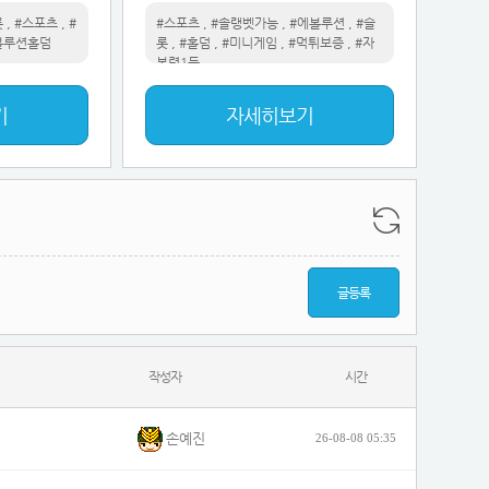
롯
,
#스포츠
,
#
#스포츠
,
#솔랭벳가능
,
#에볼루션
,
#슬
볼루션홀덤
롯
,
#홀덤
,
#미니게임
,
#먹튀보증
,
#자
본력1등
기
자세히보기
글등록
작성자
시간
손예진
26-08-08 05:35