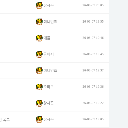
장사꾼
26-08-07 20:05
미니언즈
26-08-07 19:55
애플
26-08-07 19:46
곰비서
26-08-07 19:45
미니언즈
26-08-07 19:37
오타쿠
26-08-07 19:36
장사꾼
26-08-07 19:22
장사꾼
언 폭로
26-08-07 19:05