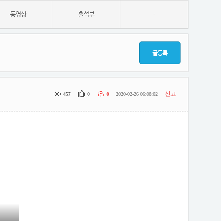
동영상
출석부
-
글등록
신고
457
0
0
2020-02-26 06:08:02