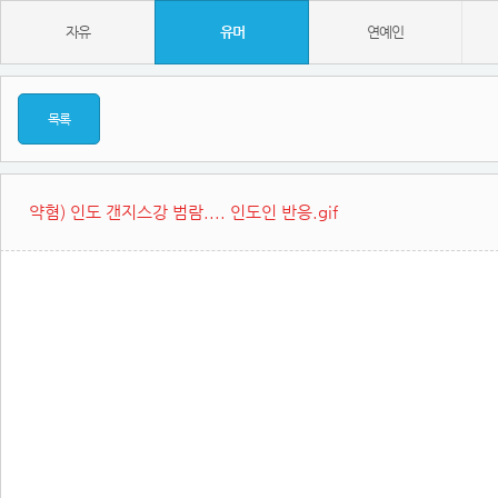
자유
유머
연예인
목록
약혐) 인도 갠지스강 범람.... 인도인 반응.gif