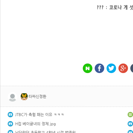
??? : 코로나 게 
타짜신정환
JTBC가 축협 패는 이유 ㅋㅋㅋ
H컵 베이글녀의 정체.jpg
남달랐던 초등학교 4학년 시절 백종원