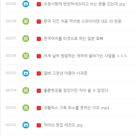
요청사항에 번창하세요라고 쓰는 분들 있는데.jpg
502559
N
한국 치킨 처음 먹어본 스파이더맨 네드 의 반응
502558
N
한국여자를 타겟으로 하는 일본 호빠
502557
N
어제 날짜 범람하는 계곡에 쓸려가는 사람들 ㄷㄷㄷ
502556
N
엘베 고장낸 아줌마 사과문
502555
N
불륜현장을 찾았지만 차마 쏠 수 없었다
502554
N
넷플릭스 구독 취소를 못하는 이유.mp4
502553
N
악마의 편집 레전드.jpg
502552
N