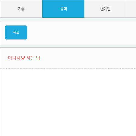
자유
유머
연예인
목록
마녀사냥 하는 법