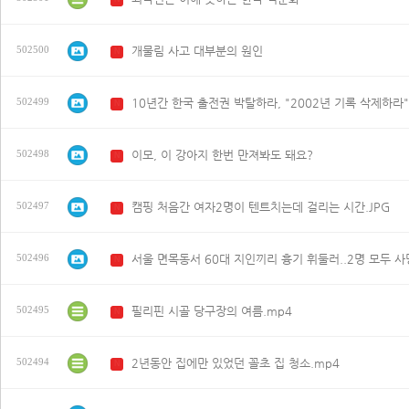
개물림 사고 대부분의 원인
502500
N
502499
N
이모, 이 강아지 한번 만져봐도 돼요?
502498
N
캠핑 처음간 여자2명이 텐트치는데 걸리는 시간.JPG
502497
N
서울 면목동서 60대 지인끼리 흉기 휘둘러..2명 모두 사
502496
N
필리핀 시골 당구장의 여름.mp4
502495
N
2년동안 집에만 있었던 꼴초 집 청소.mp4
502494
N