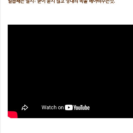
일곱째는 찰시: 굳이 묻지 않고 상대의 속을 헤아려주는것.