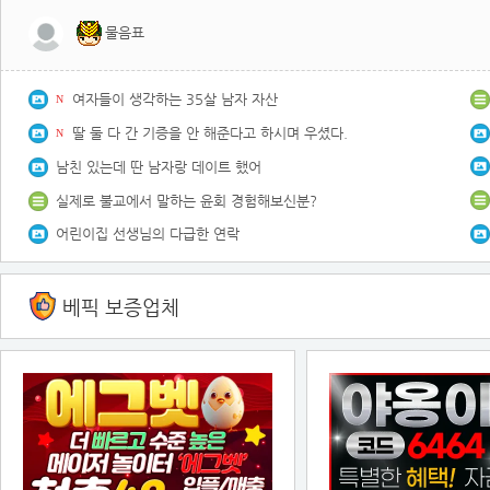
물음표
여자들이 생각하는 35살 남자 자산
N
딸 둘 다 간 기증을 안 해준다고 하시며 우셨다.
N
남친 있는데 딴 남자랑 데이트 했어
실제로 불교에서 말하는 윤회 경험해보신분?
어린이집 선생님의 다급한 연락
베픽 보증업체