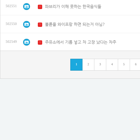
파브리가 이해 못하는 한국음식들
502551
N
불륜을 와이프랑 하면 되는거 아님?
502550
N
주유소에서 기름 넣고 차 고장 났다는 차주
502549
N
1
2
3
4
5
6