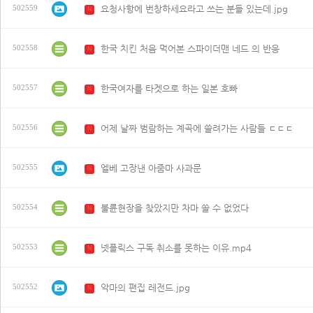
요청사항에 번창하세요라고 쓰는 분들 있는데.jpg
502559
N
한국 치킨 처음 먹어본 스파이더맨 네드 의 반응
502558
N
한국여자를 타겟으로 하는 일본 호빠
502557
N
어제 날짜 범람하는 계곡에 쓸려가는 사람들 ㄷㄷㄷ
502556
N
엘베 고장낸 아줌마 사과문
502555
N
불륜현장을 찾았지만 차마 쏠 수 없었다
502554
N
넷플릭스 구독 취소를 못하는 이유.mp4
502553
N
악마의 편집 레전드.jpg
502552
N