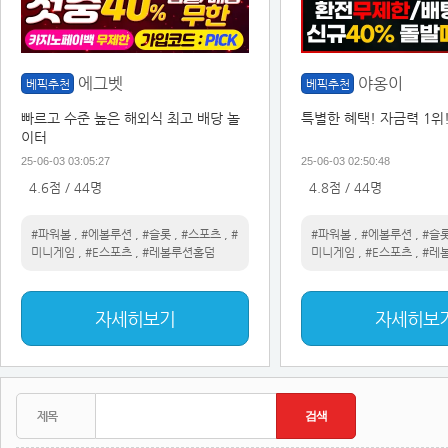
에그벳
야옹이
베픽추천
베픽추천
빠르고 수준 높은 해외식 최고 배당 놀
특별한 혜택! 자금력 1위
이터
25-06-03 03:05:27
25-06-03 02:50:48
4.6점 / 44명
4.8점 / 44명
#파워볼
,
#에볼루션
,
#슬롯
,
#스포츠
,
#
#파워볼
,
#에볼루션
,
#슬
미니게임
,
#E스포츠
,
#레볼루션홀덤
미니게임
,
#E스포츠
,
#레
자세히보기
자세히보