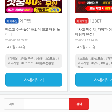
에그벳
12BET
베픽추천
베픽보증
빠르고 수준 높은 해외식 최고 배당 놀
무사고 메이저, 다양한 
이터
배팅의 완성!
25-06-03 03:05:27
26-05-17 12:24:10
4.6점 / 44명
4.9점 / 26명
#파워볼
,
#에볼루션
,
#슬롯
,
#스포츠
,
#
#스포츠
,
#E-스포츠
,
#카
미니게임
,
#E스포츠
,
#레볼루션홀덤
미니게임
,
#낚시
,
#복권
,
케노
자세히보기
자세히보