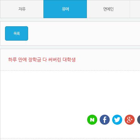
자유
유머
연예인
목록
하루 만에 장학금 다 써버린 대학생