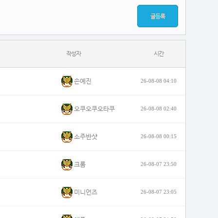
글등록
작성자
시간
손예진
26-08-08 04:10
오쿠오쿠오타쿠
26-08-08 02:40
소주반샷
26-08-08 00:15
크롬
26-08-07 23:50
미니언즈
26-08-07 23:05