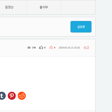
동영상
출석부
-
글등록
신고
590
0
0
2020-02-26 21:32:02