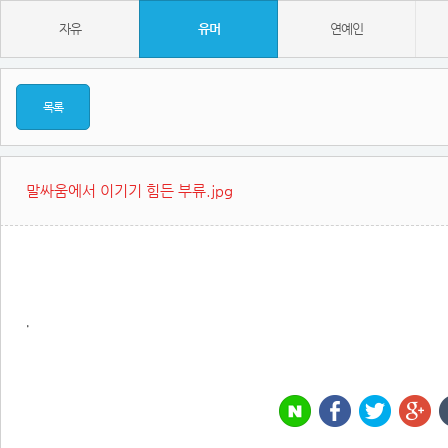
자유
유머
연예인
목록
말싸움에서 이기기 힘든 부류.jpg
.