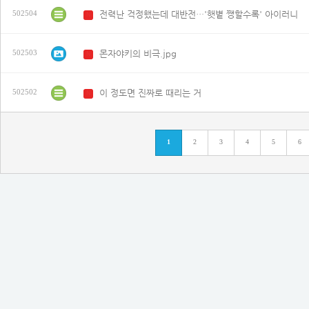
전력난 걱정했는데 대반전…'햇볕 쨍할수록' 아이러니
502504
N
몬자야키의 비극.jpg
502503
N
이 정도면 진짜로 때리는 거
502502
N
1
2
3
4
5
6