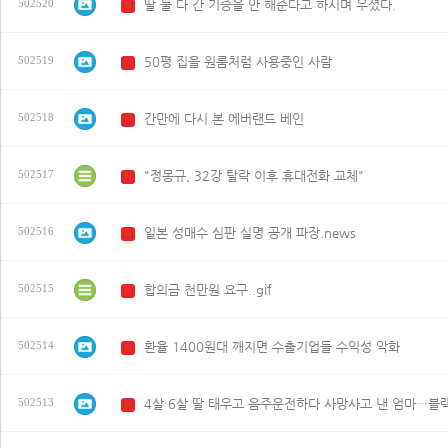
딸 둘 다 간 기증을 안 해준다고 하시며 우셨다.
502520
N
50평 집을 원룸처럼 사용중인 사람
502519
N
간만에 다시 본 에버랜드 베인
502518
N
"정몽규, 32강 탈락 이후 휴대전화 교체"
502517
N
일본 성매수 심판 실명 공개 파장.news
502516
N
합의금 천만원 요구..gif
502515
N
환율 1400원대 깨지면 수출기업들 수익성 악화
502514
N
502513
N