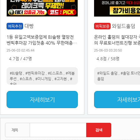
대빵
와일드홀덤
베픽추천
베픽보증
1등 유일고액보증업체 BJ솔랭 멸망전
온라인 홀덤의 절대강자 
벤픽후마감 가입첫충 40% 무한매충이
의 무료토너먼트진행 보증
벤트
이트
25-06-03 02:45:44
25-06-03 03:20:50
4.7점 / 47명
4.8점 / 58명
#BJ솔랭
,
#벤픽후마감
,
#E스포츠
,
#에볼
#와일드 홀덤
,
#홀덤 토너
루션
,
#스포츠
,
#미니게임
,
#고자본
,
#
홀덤
홀덤
자세히보기
자세히보