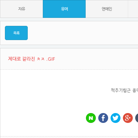
자유
유머
연예인
목록
제대로 갈라진 ㅊㅈ .GIF
척추기립근 좋