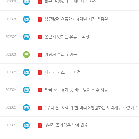
최근 바뀌었다는 페미니즘 사상
502329
N
남달랐던 초등학교 4학년 시절 백종원
502328
N
은근히 있다는 유튜브 취향
502327
N
자전거 수리 고인물
502326
N
어제자 카스테라 사건
502325
N
태국 축구경기 중 벼락 맞아 선수 사망
502324
N
"우리 딸! 아빠가 한 마리 8천원하는 보리새우 사왔어!"
502323
N
3년간 콜라먹은 남자 최후
502322
N