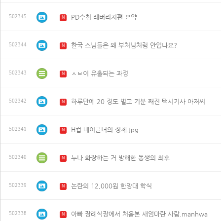
PD수첩 레버리지편 요약
502345
N
한국 스님들은 왜 부처님처럼 안입나요?
502344
N
ㅅㅂ이 유출되는 과정
502343
N
하루만에 20 정도 벌고 기분 째진 택시기사 아저씨
502342
N
H컵 베이글녀의 정체.jpg
502341
N
누나 화장하는 거 방해한 동생의 최후
502340
N
논란의 12,000원 한양대 학식
502339
N
아빠 장례식장에서 처음본 새엄마란 사람.manhwa
502338
N