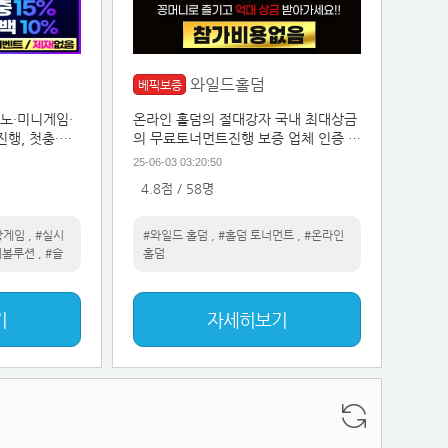
와일드홀덤
베픽보증
노·미니게임·
온라인 홀덤의 절대강자 국내 최대상금
행, 첫충·재
의 무료토너먼트진행 보증 업체 인증 사
전 무제한환전
이트
25-06-03 03:20:50
4.8점 / 58명
상게임
,
#실시
#와일드 홀덤
,
#홀덤 토너먼트
,
#온라인
에볼루션
,
#슬
홀덤
기
자세히보기