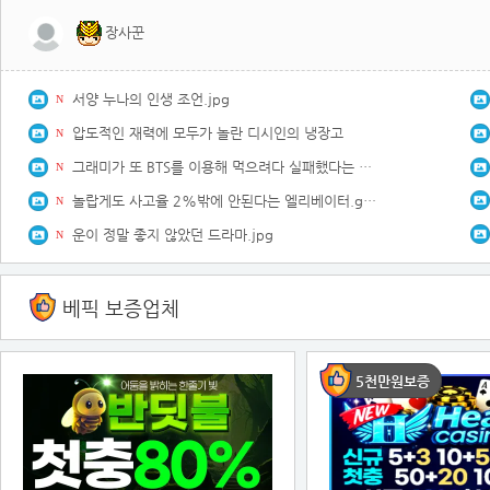
장사꾼
서양 누나의 인생 조언.jpg
N
압도적인 재력에 모두가 놀란 디시인의 냉장고
N
그래미가 또 BTS를 이용해 먹으려다 실패했다는 내부증언 폭로
N
놀랍게도 사고율 2%밖에 안된다는 엘리베이터.gif & txt
N
운이 정말 좋지 않았던 드라마.jpg
N
베픽 보증업체
5천만원보증