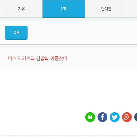
자유
유머
연예인
목록
마스크 가격과 집값의 이중잣대