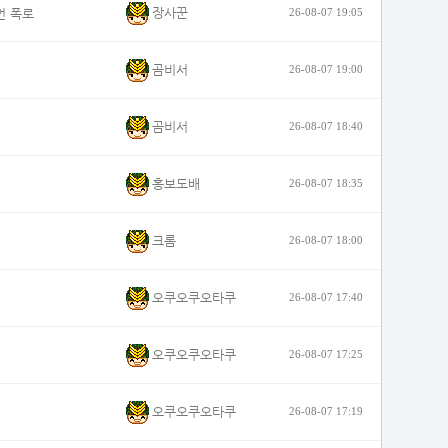
장사꾼
언 폭로
26-08-07 19:05
곰비서
26-08-07 19:00
곰비서
26-08-07 18:40
홍보도배
26-08-07 18:35
크롬
26-08-07 18:00
오쿠오쿠오타쿠
26-08-07 17:40
오쿠오쿠오타쿠
26-08-07 17:25
오쿠오쿠오타쿠
26-08-07 17:19