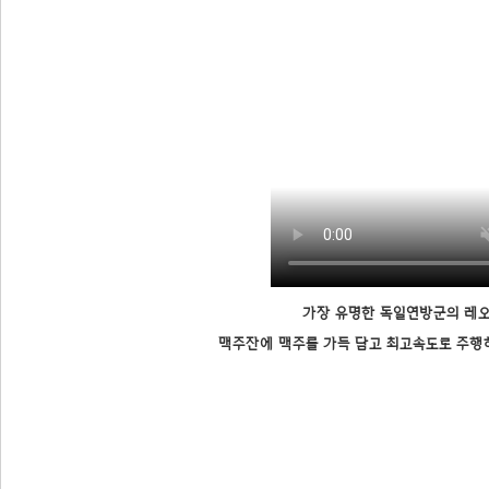
가장 유명한 독일연방군의 레오
맥주잔에 맥주를 가득 담고 최고속도로 주행