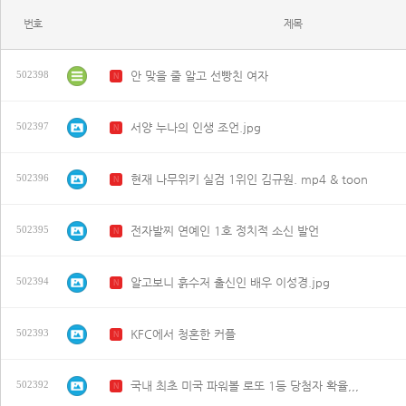
번호
제목
안 맞을 줄 알고 선빵친 여자
502398
N
서양 누나의 인생 조언.jpg
502397
N
현재 나무위키 실검 1위인 김규원. mp4 & toon
502396
N
전자발찌 연예인 1호 정치적 소신 발언
502395
N
알고보니 흙수저 출신인 배우 이성경.jpg
502394
N
KFC에서 청혼한 커플
502393
N
국내 최초 미국 파워볼 로또 1등 당첨자 확율,,,
502392
N