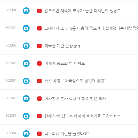
압도적인 재력에 모두가 놀란 디시인의 냉장고
502391
N
그래미가 또 BTS를 이용해 먹으려다 실패했다는 내부증
502390
N
미국산 계란 근황.jpg
502389
N
어제자 송도의 한 아파트
502388
N
축협 해명: "애국심으로 성접대 한것"
502387
N
여자친구 본가 갔다가 충격 받은 의사
502386
N
현재 난리 났다는 네이버 블로거들 근황ㄷㄷㄷ
502385
N
너구리에 계란을 풀었다고?
502384
N