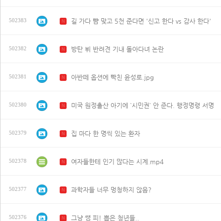
길 가다 뺨 맞고 5천 준다면 '신고 한다 vs 감사 한다'
502383
N
방탄 뷔 반려견 기내 돌아다녀 논란
502382
N
아반떼 옵션에 빡친 윤성로.jpg
502381
N
미국 원정출산 아기에 `시민권` 안 준다. 행정명령 서명
502380
N
집 마다 한 명씩 있는 환자
502379
N
여자들한테 인기 많다는 시계.mp4
502378
N
과학자들 너무 멍청하지 않음?
502377
N
그냥 쌩 피! 뽑은 청년들..
502376
N