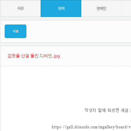
자유
유머
연예인
목록
갑옷을 산걸 들킨 디씨인.jpg
작성자 말에 따르면 세금 
https://gall.dcinside.com/mgallery/boar