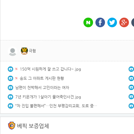
극혐
150억 시원하게 잘 쓰고 갑니다~.jpg
N
송도 그 아파트 게시판 현황
N
남편이 천박해서 고민이라는 여자
7년 키운개가 1살아기 물어죽인사건.jpg
“차 진입 불편해서”…인천 부평감리교회, 도로 중앙선 ‘검은 페인트’로
베픽 보증업체