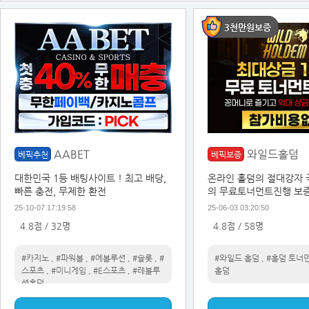
3천만원보증
AABET
와일드홀덤
베픽추천
베픽보증
대한민국 1등 배팅사이트 ! 최고 배당,
온라인 홀덤의 절대강자 
빠른 충전, 무제한 환전
의 무료토너먼트진행 보증
이트
25-10-07 17:19:58
25-06-03 03:20:50
4.8점 / 32명
4.8점 / 58명
#카지노
,
#파워볼
,
#에볼루션
,
#슬롯
,
#
#와일드 홀덤
,
#홀덤 토너
스포츠
,
#미니게임
,
#E스포츠
,
#레볼루
홀덤
션홀덤