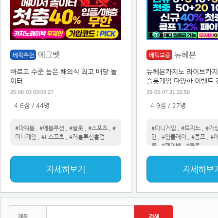
에그벳
뉴헤븐
베픽추천
베픽보증
빠르고 수준 높은 해외식 최고 배당 놀
뉴헤븐카지노 라이브카지
이터
슬롯게임 다양한 이벤트 진
충·페이백 혜택과 빠른충
25-06-03 03:05:27
26-05-07 21:32:50
지원
4.6점 / 44명
4.9점 / 27명
#파워볼
,
#에볼루션
,
#슬롯
,
#스포츠
,
#
#미니게임
,
#토지노
,
#가
미니게임
,
#E스포츠
,
#레볼루션홀덤
간
,
#인플레이
,
#콤프
,
#
롯
,
#페이백
,
#쿠폰
자세히보기
자세히보