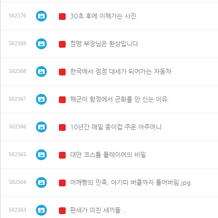
30초 후에 이해가는 사진.
502570
N
컴맹 부장님은 환상입니다
502569
N
한국에서 점점 대세가 되어가는 자동차
502568
N
해군이 함정에서 군화를 안 신는 이유.
502567
N
10년간 매일 종이컵 주운 아주머니
502566
N
대만 코스튬 플레이어의 비밀
502565
N
어깨빵의 민족, 아기띠 버클까지 풀어버림.jpg
502564
N
판새가 미친 새끼들...
502563
N