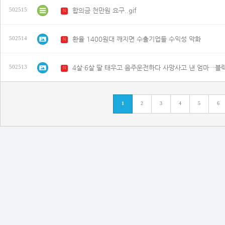
합의금 천만원 요구..gif
502515
N
환율 1400원대 깨지면 수출기업들 수익성 악화
502514
N
502513
N
1
2
3
4
5
6