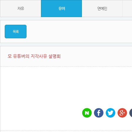
자유
유머
연예인
목록
모 유튜버의 지각사유 설명회