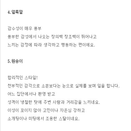
4.얼룩말
감수성이 매우 풍부
풍부한 감성에서 나오는 창의력 창조력이 뛰어나고
느끼는 감정에 따라 생각하고 행동하는 편이에요.
5.원숭이
합리적인 스타일!
천부적인 감각으로 소문보다는 눈으로 실체를 보며 일을 합니다.
어느 집단에서나 환영 받고
성격이 냉철한 탓에 주변 사람과 거리감을 느끼네요.
이성이 꼬이지 않아 고민이나 자존심 강하고
소개팅이나 미팅에서 조용한 스탈이네요.