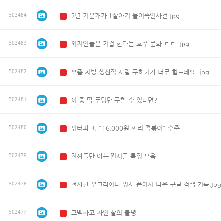
7년 키운개가 1살아기 물어죽인사건.jpg
502484
N
외지인들은 기겁 한다는 호주 문화 ㄷㄷ..jpg
502483
N
요즘 지방 생산직 사람 구하기가 너무 힘드네요..jpg
502482
N
이 중 딱 두명만 구할 수 있다면?
502481
N
워터파크, "16,000원 짜리 떡볶이" 수준
502480
N
진짜들만 아는 찐시골 특징 모음
502479
N
전사한 우크라이나 병사 폰에서 나온 구글 검색 기록.jpg
502478
N
고백하고 차인 딸의 불평
502477
N