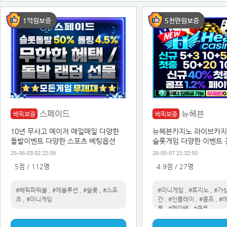
1억원보증
5천만원보증
스페이드
뉴헤븐
베픽보증
베픽보증
10년 무사고 메이저 매일매일 다양한
뉴헤븐카지노 라이브카지
돌발이벤트 다양한 스포츠 베팅옵션
슬롯게임 다양한 이벤트 진
충·페이백 혜택과 빠른충
25-06-03 02:22:09
26-05-07 21:32:50
지원
5점 / 112명
4.9점 / 27명
#베픽파워볼
,
#에볼루션
,
#슬롯
,
#스포
#미니게임
,
#토지노
,
#가
츠
,
#미니게임
간
,
#인플레이
,
#콤프
,
#
롯
,
#페이백
,
#쿠폰