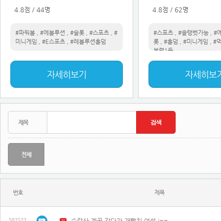
4.8점 / 44명
4.8점 / 62명
#파워볼
,
#에볼루션
,
#슬롯
,
#스포츠
,
#
#스포츠
,
#솔랭벳가능
,
#
미니게임
,
#E스포츠
,
#레볼루션홀덤
롯
,
#홀덤
,
#미니게임
,
#
본력1등
자세히보기
자세히보
전체
번호
제목
수락산 계곡 갔다가 개빡친 여성.jpg
502522