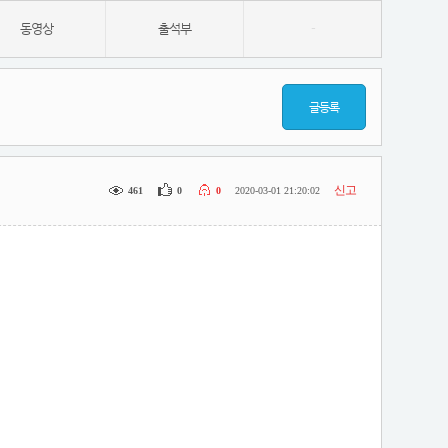
동영상
출석부
-
글등록
신고
461
0
0
2020-03-01 21:20:02