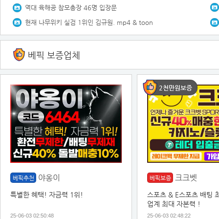
역대 육해공 참모총장 46명 입장문
현재 나무위키 실검 1위인 김규원. mp4 & toon
베픽 보증업체
2천만원보증
야옹이
크크벳
베픽추천
베픽보증
특별한 혜택! 자금력 1위!
스포츠 & E스포츠 배팅 
업계 최대 자본력 !
25-06-03 02:50:48
25-06-03 02:48:22