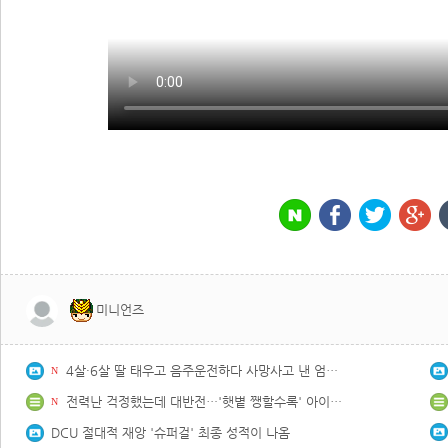
미니언즈
4살·6살 딸 태우고 음주운전하다 사망사고 낸 엄마…블랙박스 공개
N
전력난 걱정했는데 대반전…'햇볕 쨍할수록' 아이러니
N
DCU 절대적 재앙 '슈퍼걸' 최종 성적이 나옴