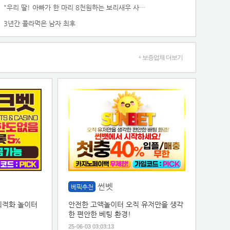
"우리 딸! 아빠가 한 마리 8천원하는 보리새우 사왔어!"
3년간 콜라먹은 남자 최후
+ 보증업체 더보기
썬벳
베픽추천
최적화 놀이터
안전한 고액놀이터 오직 유저만을 생각
한 편안한 베팅 환경!
25-06-03 03:03:13