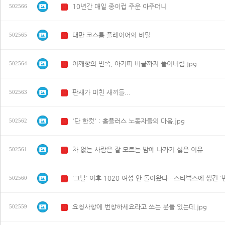
10년간 매일 종이컵 주운 아주머니
502566
N
대만 코스튬 플레이어의 비밀
502565
N
어깨빵의 민족, 아기띠 버클까지 풀어버림.jpg
502564
N
판새가 미친 새끼들...
502563
N
'단 한컷' : 홈플러스 노동자들의 마음.jpg
502562
N
차 없는 사람은 잘 모르는 밤에 나가기 싫은 이유
502561
N
`그날` 이후 1020 여성 안 돌아왔다…스타벅스에 생긴 `
502560
N
요청사항에 번창하세요라고 쓰는 분들 있는데.jpg
502559
N