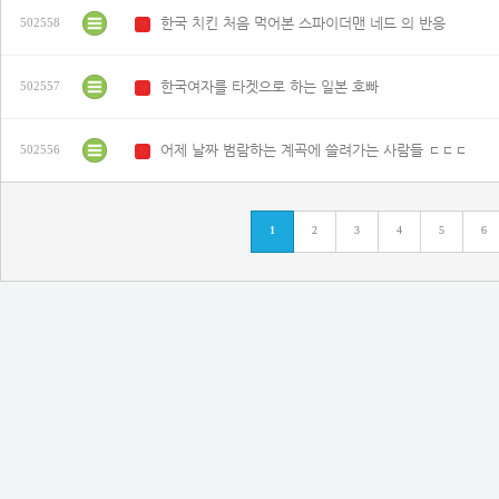
한국 치킨 처음 먹어본 스파이더맨 네드 의 반응
502558
N
한국여자를 타겟으로 하는 일본 호빠
502557
N
어제 날짜 범람하는 계곡에 쓸려가는 사람들 ㄷㄷㄷ
502556
N
1
2
3
4
5
6