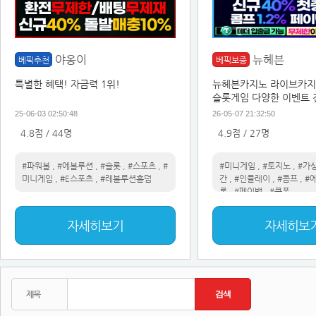
야옹이
뉴헤븐
베픽추천
베픽보증
특별한 혜택! 자금력 1위!
뉴헤븐카지노 라이브카지
슬롯게임 다양한 이벤트 진
충·페이백 혜택과 빠른충
25-06-03 02:50:48
26-05-07 21:32:50
지원
4.8점 / 44명
4.9점 / 27명
#파워볼
,
#에볼루션
,
#슬롯
,
#스포츠
,
#
#미니게임
,
#토지노
,
#가
미니게임
,
#E스포츠
,
#레볼루션홀덤
간
,
#인플레이
,
#콤프
,
#
롯
,
#페이백
,
#쿠폰
자세히보기
자세히보