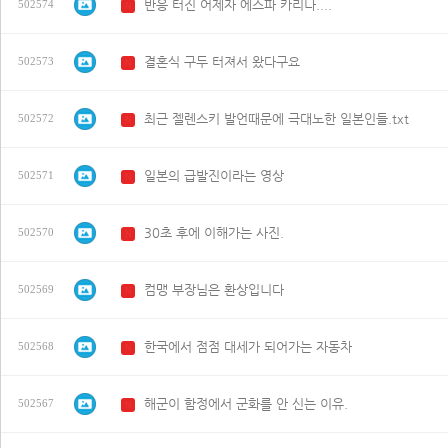
반응 터진 어제자 에스파 카리나....
502574
N
결혼식 구두 터져서 왔다구요
502573
N
최근 젤렌스키 발언때문에 극대노한 일본인들.txt
502572
N
일본의 급발진이라는 영상
502571
N
30초 후에 이해가는 사진.
502570
N
컴맹 부장님은 환상입니다
502569
N
한국에서 점점 대세가 되어가는 자동차
502568
N
해군이 함정에서 군화를 안 신는 이유.
502567
N