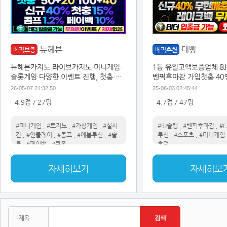
뉴헤븐
대빵
베픽보증
베픽추천
뉴헤븐카지노 라이브카지노·미니게임·
1등 유일고액보증업체 B
슬롯게임 다양한 이벤트 진행, 첫충·재
벤픽후마감 가입첫충 40
충·페이백 혜택과 빠른충전 무제한환전
벤트
26-05-07 21:32:50
25-06-03 02:45:44
지원
4.9점 / 27명
4.7점 / 47명
#미니게임
,
#토지노
,
#가상게임
,
#실시
#BJ솔랭
,
#벤픽후마감
,
#
간
,
#인플레이
,
#콤프
,
#에볼루션
,
#슬
루션
,
#스포츠
,
#미니게임
롯
,
#페이백
,
#쿠폰
홀덤
자세히보기
자세히보