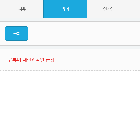
자유
유머
연예인
목록
유튜버 대한외국인 근황