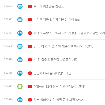
드디어 이중열돔 청산...
502523
N
수락산 계곡 갔다가 개빡친 여성.jpg
502522
N
비행기 추락 사고에서 회사 사장을 구출해주고 받은 대가
502521
N
딸 둘 다 간 기증을 안 해준다고 하시며 우셨다.
502520
N
50평 집을 원룸처럼 사용중인 사람
502519
N
간만에 다시 본 에버랜드 베인
502518
N
"정몽규, 32강 탈락 이후 휴대전화 교체"
502517
N
일본 성매수 심판 실명 공개 파장.news
502516
N