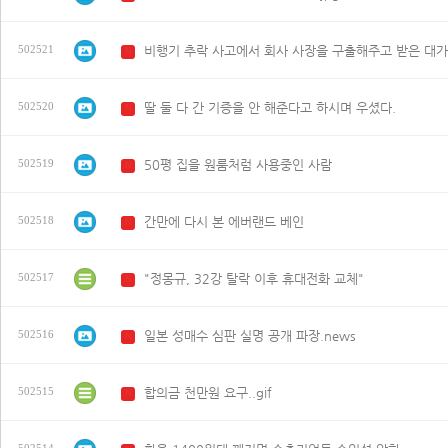
비행기 추락 사고에서 회사 사장을 구출해주고 받은 대가
502521
N
딸 둘 다 간 기증을 안 해준다고 하시며 우셨다.
502520
N
50평 집을 원룸처럼 사용중인 사람
502519
N
간만에 다시 본 에버랜드 베인
502518
N
"정몽규, 32강 탈락 이후 휴대전화 교체"
502517
N
일본 성매수 심판 실명 공개 파장.news
502516
N
합의금 천만원 요구..gif
502515
N