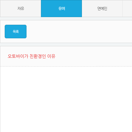
자유
유머
연예인
목록
오토바이가 친환경인 이유