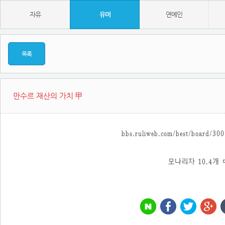
자유
유머
연예인
목록
만수르 재산의 가치 甲
bbs.ruliweb.com/best/board/30
모나리자 10.4개