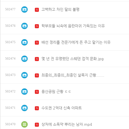
고백하고 차인 딸의 불평
502477
N
학부모들 뇌속에 음란마귀 가득있는 이유
502476
N
배선 정리를 전문가에게 돈 주고 맡기는 이유
502475
N
몇 년 전 유명했던 스웨덴 접객 문화.jpg
502474
N
최종의_최종의_최종인 살목지 근황.......
502473
N
용산공원 근황 ㄷㄷ
502472
N
수도권 2억대 신축 아파트
502471
N
상처에 소독약 뿌리는 남자.mp4
502470
N