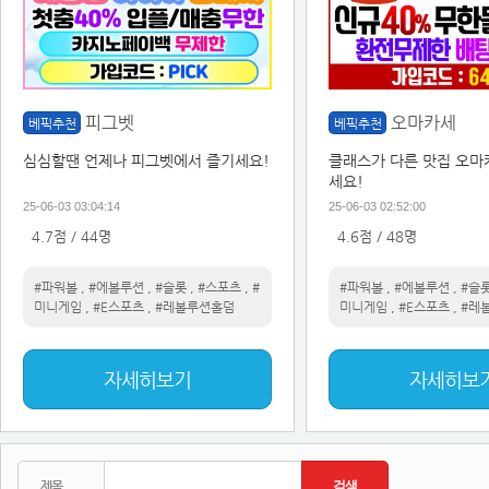
피그벳
오마카세
베픽추천
베픽추천
심심할땐 언제나 피그벳에서 즐기세요!
클래스가 다른 맛집 오마
세요!
25-06-03 03:04:14
25-06-03 02:52:00
4.7점 / 44명
4.6점 / 48명
#파워볼
,
#에볼루션
,
#슬롯
,
#스포츠
,
#
#파워볼
,
#에볼루션
,
#슬
미니게임
,
#E스포츠
,
#레볼루션홀덤
미니게임
,
#E스포츠
,
#레
자세히보기
자세히보