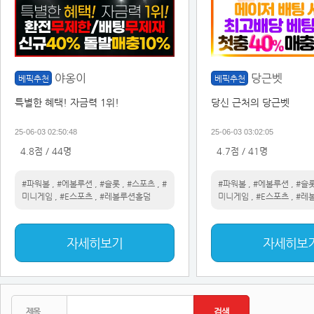
야옹이
당근벳
베픽추천
베픽추천
특별한 혜택! 자금력 1위!
당신 근처의 당근벳
25-06-03 02:50:48
25-06-03 03:02:05
4.8점 / 44명
4.7점 / 41명
#파워볼
,
#에볼루션
,
#슬롯
,
#스포츠
,
#
#파워볼
,
#에볼루션
,
#슬
미니게임
,
#E스포츠
,
#레볼루션홀덤
미니게임
,
#E스포츠
,
#레
자세히보기
자세히보