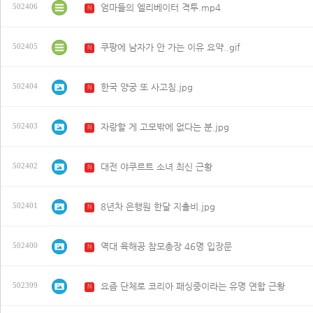
엄마들의 엘리베이터 격투.mp4
502406
N
쿠팡에 남자가 안 가는 이유 요약..gif
502405
N
한국 양궁 또 사고침.jpg
502404
N
자랑할 게 고모밖에 없다는 분.jpg
502403
N
대전 야쿠르트 소녀 최신 근황
502402
N
8년차 은행원 한달 지출비.jpg
502401
N
역대 육해공 참모총장 46명 입장문
502400
N
요즘 단체로 코리아 패싱중이라는 유명 연합 근황
502399
N