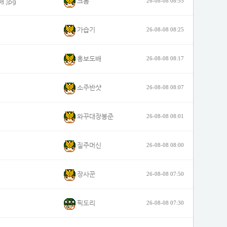
크롬
.jpg
26-08-08 08:55
가습기
26-08-08 08:25
홍보도배
26-08-08 08:17
소주반샷
26-08-08 08:07
와꾸대장봉준
26-08-08 08:01
질주머신
26-08-08 08:00
장사꾼
26-08-08 07:50
픽도리
26-08-08 07:30