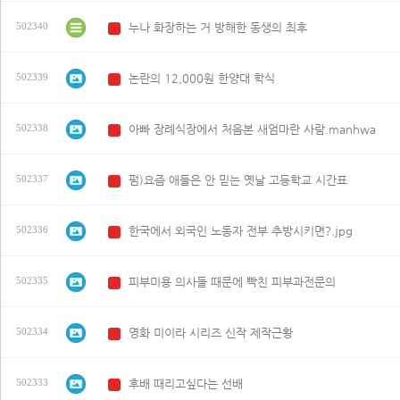
누나 화장하는 거 방해한 동생의 최후
502340
N
논란의 12,000원 한양대 학식
502339
N
아빠 장례식장에서 처음본 새엄마란 사람.manhwa
502338
N
펌)요즘 애들은 안 믿는 옛날 고등학교 시간표
502337
N
한국에서 외국인 노동자 전부 추방시키면?.jpg
502336
N
피부미용 의사들 때문에 빡친 피부과전문의
502335
N
영화 미이라 시리즈 신작 제작근황
502334
N
후배 때리고싶다는 선배
502333
N