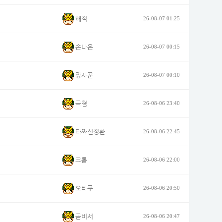
해적
26-08-07 01:25
손나은
26-08-07 00:15
장사꾼
26-08-07 00:10
극혐
26-08-06 23:40
타짜신정환
26-08-06 22:45
크롬
26-08-06 22:00
오타쿠
26-08-06 20:50
곰비서
26-08-06 20:47