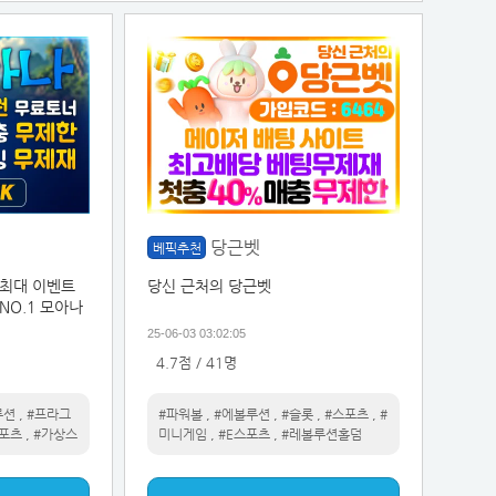
당근벳
베픽추천
 최대 이벤트
당신 근처의 당근벳
NO.1 모아나
25-06-03 03:02:05
4.7점 / 41명
루션
,
#프라그
#파워볼
,
#에볼루션
,
#슬롯
,
#스포츠
,
#
스포츠
,
#가상스
미니게임
,
#E스포츠
,
#레볼루션홀덤