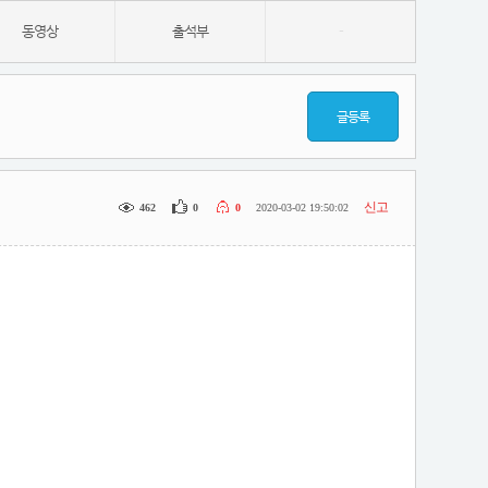
동영상
출석부
-
글등록
신고
462
0
0
2020-03-02 19:50:02