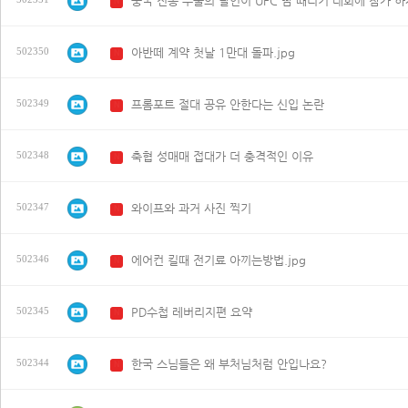
N
아반떼 계약 첫날 1만대 돌파.jpg
502350
N
프롬포트 절대 공유 안한다는 신입 논란
502349
N
축협 성매매 접대가 더 충격적인 이유
502348
N
와이프와 과거 사진 찍기
502347
N
에어컨 킬때 전기료 아끼는방법.jpg
502346
N
PD수첩 레버리지편 요약
502345
N
한국 스님들은 왜 부처님처럼 안입나요?
502344
N