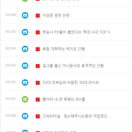
이상준 공연 논란
502286
N
방송사 PD들이 뽑았다는 역대 사극 TOP 5
502285
N
축협 개혁하는 박지성 근황
502284
N
걸그룹 출신 아나운서의 충격적인 근황
502283
N
50대 유부남과 바람핀 30대 와이프
502282
N
빨아라 내 큰 흑형의 꽈X를
502281
N
고속터미널.. 청소해주시는분의 직업정신..
502280
N