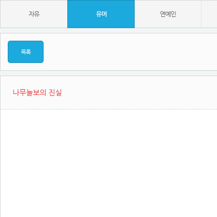
자유
유머
연예인
목록
나무늘보의 진실