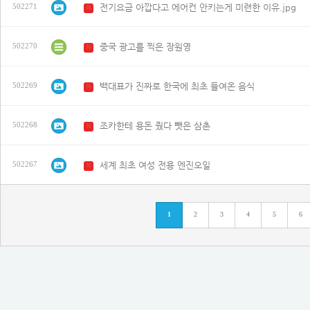
전기요금 아깝다고 에어컨 안키는게 미련한 이유.jpg
502271
N
중국 광고를 찍은 장원영
502270
N
백대표가 진짜로 한국에 최초 들여온 음식
502269
N
조카한테 용돈 줬다 뺏은 삼촌
502268
N
세계 최초 여성 전용 엔진오일
502267
N
1
2
3
4
5
6