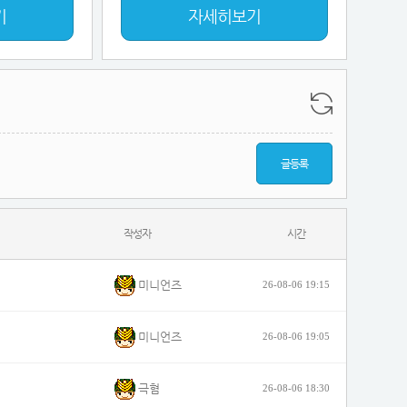
기
자세히보기
글등록
작성자
시간
미니언즈
26-08-06 19:15
미니언즈
26-08-06 19:05
극혐
26-08-06 18:30