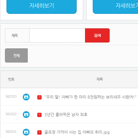
자세히보기
자세히보
전체
번호
제목
"우리 딸! 아빠가 한 마리 8천원하는 보리새우 사왔어!"
502323
N
3년간 콜라먹은 남자 최후
502322
N
골프장 가까이 사는 집 아빠의 취미.jpg
502321
N