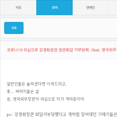
자유
유머
연예인
목록
코로나19 의심으로 강경화장관 장관회담 거부당해. (feat. 영국외무
일반인들은 놀라셨다면 사과드리고,
훗... 버러지들은 설
응, 영국외무장관이 의심으로 자가 격리중이야.
ps; 강경화장관 회담거부당했다고 개처럼 짖어대던 기레기들은