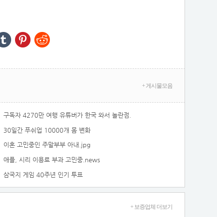
+ 게시물모음
구독자 4270만 여행 유튜버가 한국 와서 놀란점.
30일간 푸쉬업 10000개 몸 변화
이혼 고민중인 주말부부 아내.jpg
애플, 시리 이용료 부과 고민중.news
삼국지 게임 40주년 인기 투표
+ 보증업체 더보기