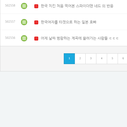
한국 치킨 처음 먹어본 스파이더맨 네드 의 반응
502558
N
한국여자를 타겟으로 하는 일본 호빠
502557
N
어제 날짜 범람하는 계곡에 쓸려가는 사람들 ㄷㄷㄷ
502556
N
1
2
3
4
5
6