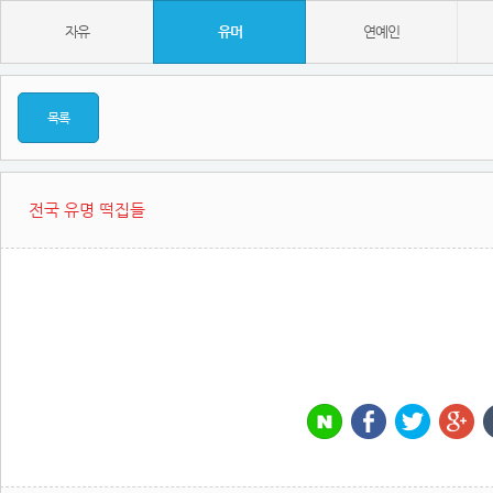
자유
유머
연예인
목록
전국 유명 떡집들