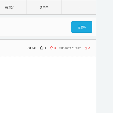
동영상
출석부
-
글등록
신고
540
0
0
2019-08-23 20:58:02