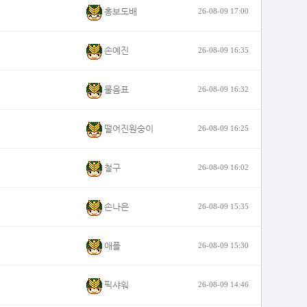
홍보도배
26-08-09 17:00
손예진
26-08-09 16:35
물음표
26-08-09 16:32
떨어진원숭이
26-08-09 16:25
철구
26-08-09 16:02
손나은
26-08-09 15:35
애플
26-08-09 15:30
픽샤워
26-08-09 14:46