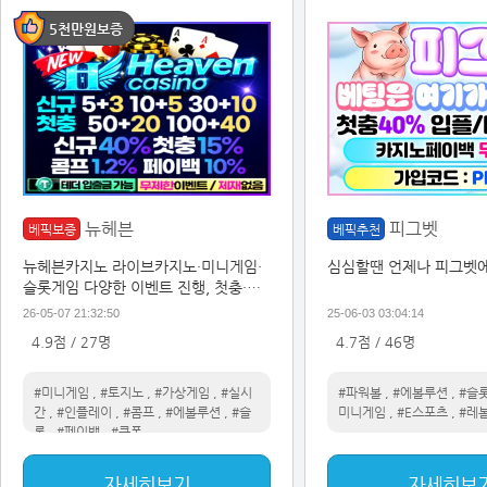
5천만원보증
뉴헤븐
피그벳
베픽보증
베픽추천
뉴헤븐카지노 라이브카지노·미니게임·
심심할땐 언제나 피그벳에
슬롯게임 다양한 이벤트 진행, 첫충·재
충·페이백 혜택과 빠른충전 무제한환전
26-05-07 21:32:50
25-06-03 03:04:14
지원
4.9점 / 27명
4.7점 / 46명
#미니게임
,
#토지노
,
#가상게임
,
#실시
#파워볼
,
#에볼루션
,
#슬
간
,
#인플레이
,
#콤프
,
#에볼루션
,
#슬
미니게임
,
#E스포츠
,
#레
롯
,
#페이백
,
#쿠폰
자세히보기
자세히보