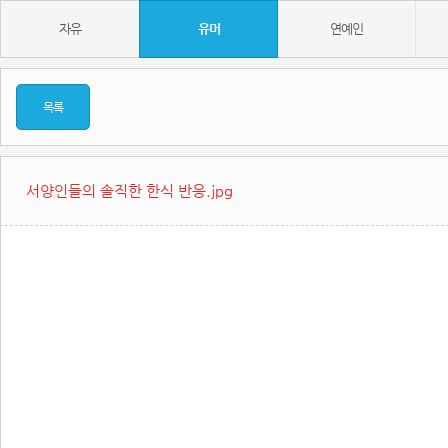
자유
유머
연예인
목록
서양인들의 솔직한 한식 반응.jpg