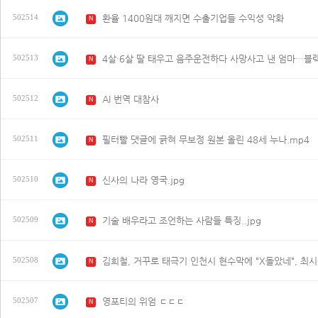
환율 1400원대 깨지면 수출기업들 수익성 악화
502514
N
502513
N
AI 번역 대참사
502512
N
필터빨 댓글에 긁혀 무보정 원본 올린 48세 누나.mp4
502511
N
신사의 나라 영국.jpg
502510
N
기술 배우라고 조언하는 사람들 특징..jpg
502509
N
502508
N
영포티의 위엄 ㄷㄷㄷ
502507
N