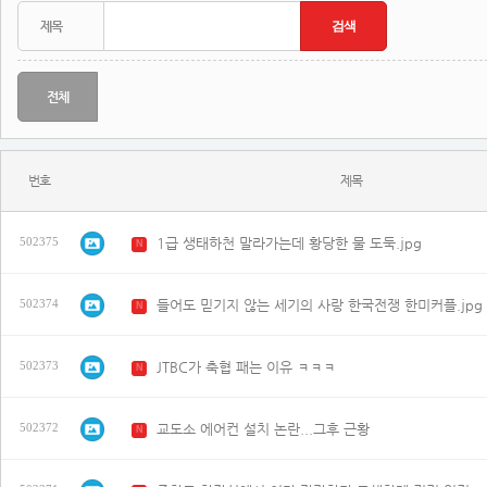
전체
번호
제목
1급 생태하천 말라가는데 황당한 물 도둑.jpg
502375
N
들어도 믿기지 않는 세기의 사랑 한국전쟁 한미커플.jpg
502374
N
JTBC가 축협 패는 이유 ㅋㅋㅋ
502373
N
교도소 에어컨 설치 논란...그후 근황
502372
N