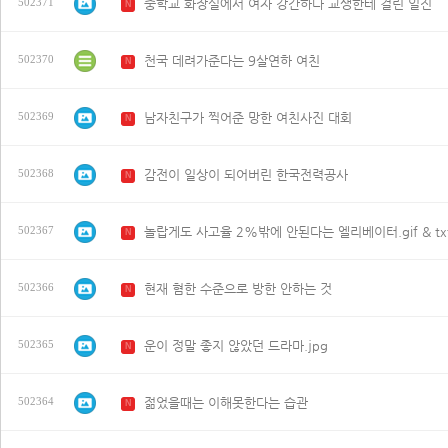
중학교 화장실에서 여자 강간하다 교생한테 걸린 일진
502371
N
천국 데려가준다는 9살연하 여친
502370
N
남자친구가 찍어준 망한 여친사진 대회
502369
N
감전이 일상이 되어버린 한국전력공사
502368
N
놀랍게도 사고율 2%밖에 안된다는 엘리베이터.gif & tx
502367
N
현재 혐한 수준으로 방한 안하는 것
502366
N
운이 정말 좋지 않았던 드라마.jpg
502365
N
젊었을때는 이해못한다는 습관
502364
N