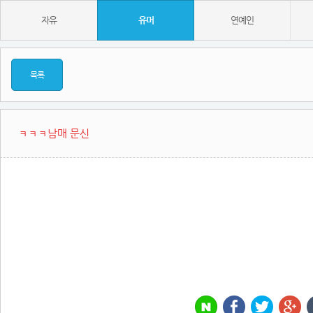
자유
유머
연예인
목록
ㅋㅋㅋ남매 문신