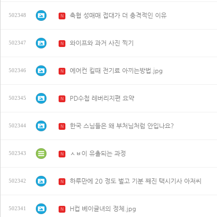
축협 성매매 접대가 더 충격적인 이유
502348
N
와이프와 과거 사진 찍기
502347
N
에어컨 킬때 전기료 아끼는방법.jpg
502346
N
PD수첩 레버리지편 요약
502345
N
한국 스님들은 왜 부처님처럼 안입나요?
502344
N
ㅅㅂ이 유출되는 과정
502343
N
하루만에 20 정도 벌고 기분 째진 택시기사 아저씨
502342
N
H컵 베이글녀의 정체.jpg
502341
N