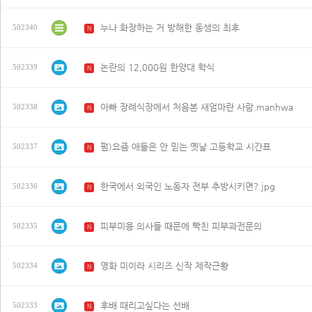
누나 화장하는 거 방해한 동생의 최후
502340
N
논란의 12,000원 한양대 학식
502339
N
아빠 장례식장에서 처음본 새엄마란 사람.manhwa
502338
N
펌)요즘 애들은 안 믿는 옛날 고등학교 시간표
502337
N
한국에서 외국인 노동자 전부 추방시키면?.jpg
502336
N
피부미용 의사들 때문에 빡친 피부과전문의
502335
N
영화 미이라 시리즈 신작 제작근황
502334
N
후배 때리고싶다는 선배
502333
N