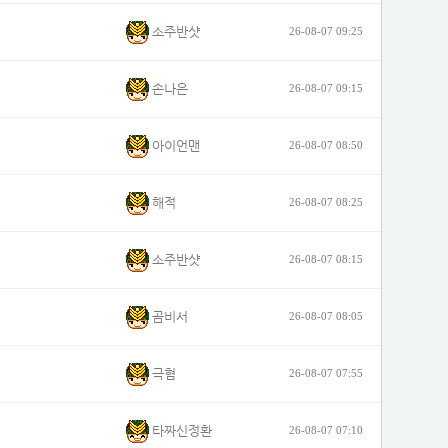
소주반샷
26-08-07 09:25
손나은
26-08-07 09:15
아이언맨
26-08-07 08:50
해적
26-08-07 08:25
소주반샷
26-08-07 08:15
곰비서
26-08-07 08:05
극혐
26-08-07 07:55
타짜신정환
26-08-07 07:10