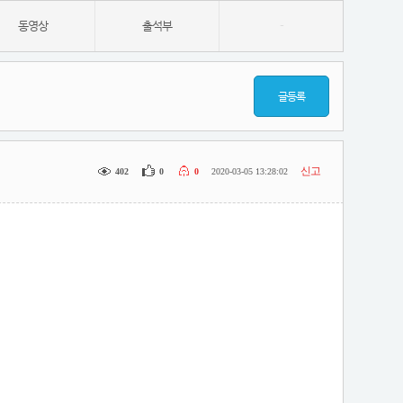
동영상
출석부
-
글등록
신고
402
0
0
2020-03-05 13:28:02