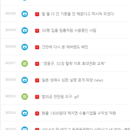
딸 둘 다 간 기증을 안 해준다고 하시며 우셨다.
502520
N
50평 집을 원룸처럼 사용중인 사람
502519
N
간만에 다시 본 에버랜드 베인
502518
N
"정몽규, 32강 탈락 이후 휴대전화 교체"
502517
N
일본 성매수 심판 실명 공개 파장.news
502516
N
합의금 천만원 요구..gif
502515
N
환율 1400원대 깨지면 수출기업들 수익성 악화
502514
N
502513
N