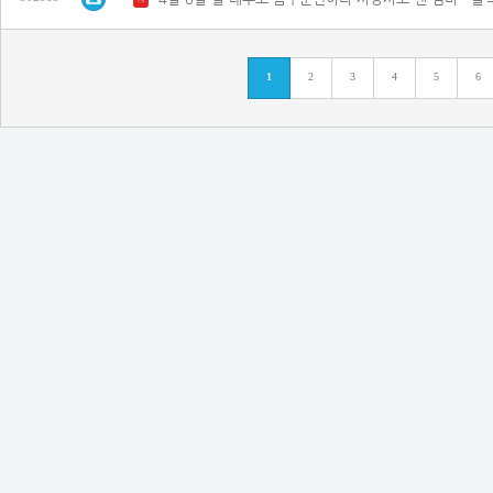
1
2
3
4
5
6