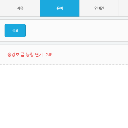
자유
유머
연예인
목록
송강호 급 능청 연기 .GIF