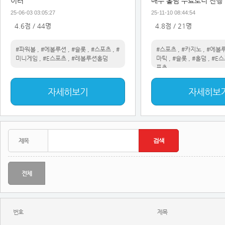
이터
매주 홀덤 무료토너 진행 
25-06-03 03:05:27
25-11-10 08:44:54
4.6점 / 44명
4.8점 / 21명
#파워볼
,
#에볼루션
,
#슬롯
,
#스포츠
,
#
#스포츠
,
#카지노
,
#에볼
미니게임
,
#E스포츠
,
#레볼루션홀덤
마틱
,
#슬롯
,
#홀덤
,
#E
포츠
자세히보기
자세히보
전체
번호
제목