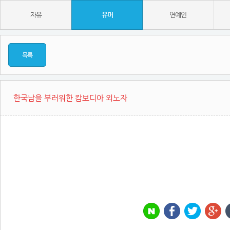
자유
유머
연예인
목록
한국남을 부러워한 캄보디아 외노자