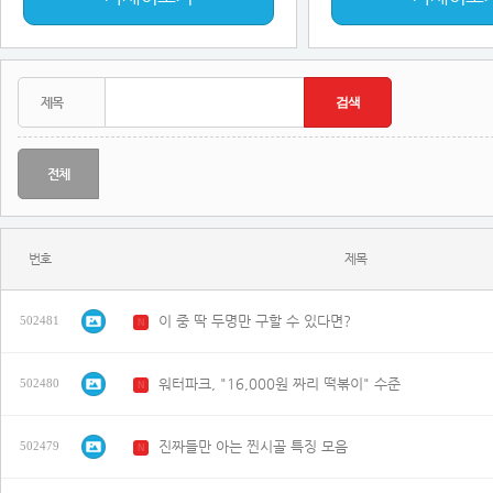
전체
번호
제목
이 중 딱 두명만 구할 수 있다면?
502481
N
워터파크, "16,000원 짜리 떡볶이" 수준
502480
N
진짜들만 아는 찐시골 특징 모음
502479
N